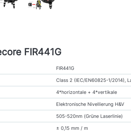
ecore FIR441G
FIR441G
Class 2 (IEC/EN60825-1/2014), L
4*horizontale + 4*vertikale
Elektronische Nivellierung H&V
505-520nm (Grüne Laserlinie)
± 0,15 mm / m