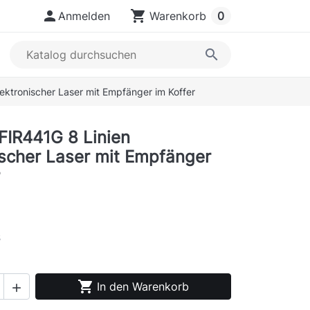

shopping_cart
Anmelden
Warenkorb
0
search
lektronischer Laser mit Empfänger im Koffer
 FIR441G 8 Linien
ischer Laser mit Empfänger
s

In den Warenkorb
