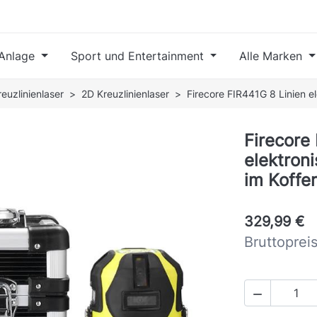
Anlage
Sport und Entertainment
Alle Marken
reuzlinienlaser
2D Kreuzlinienlaser
Firecore FIR441G 8 Linien e
Firecore
elektron
im Koffer
329,99 €
Bruttoprei
