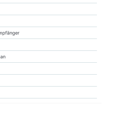
mpfänger
 an