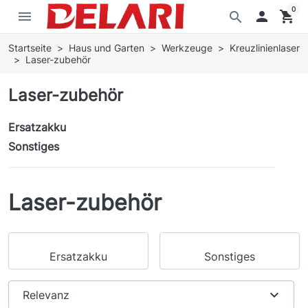
0
menu

shopping_cart
search
Startseite
Haus und Garten
Werkzeuge
Kreuzlinienlaser
Laser-zubehör
Laser-zubehör
Ersatzakku
Sonstiges
Laser-zubehör
Ersatzakku
Sonstiges
expand_more
Relevanz