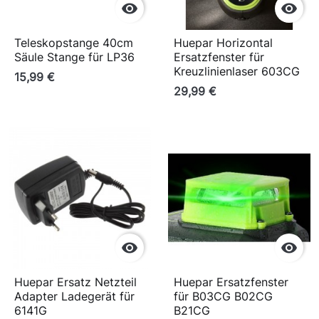


Teleskopstange 40cm
Huepar Horizontal
Säule Stange für LP36
Ersatzfenster für
Kreuzlinienlaser 603CG
15,99 €
29,99 €


Huepar Ersatz Netzteil
Huepar Ersatzfenster
Adapter Ladegerät für
für B03CG B02CG
6141G
B21CG