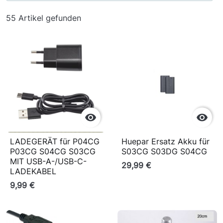
55 Artikel gefunden


LADEGERÄT für P04CG
Huepar Ersatz Akku für
P03CG S04CG S03CG
S03CG S03DG S04CG
MIT USB-A-/USB-C-
29,99 €
LADEKABEL
9,99 €