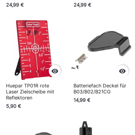
24,99 €
24,99 €


Huepar TP01R rote
Batteriefach Deckel für
Laser Zielscheibe mit
B03/B02/B21CG
Reflektoren
14,99 €
5,90 €