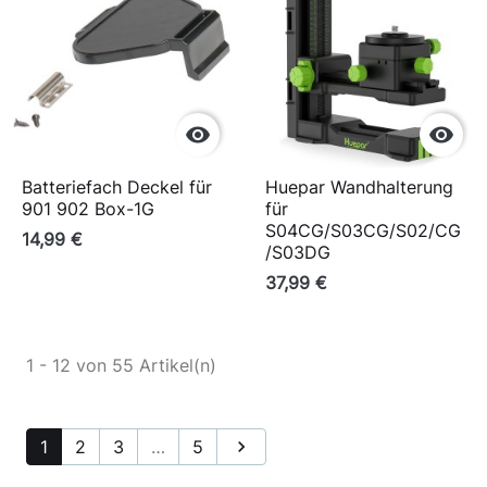


Batteriefach Deckel für
Huepar Wandhalterung
901 902 Box-1G
für
S04CG/S03CG/S02/CG
14,99 €
/S03DG
37,99 €
1 - 12 von 55 Artikel(n)
1
2
3
…
5
