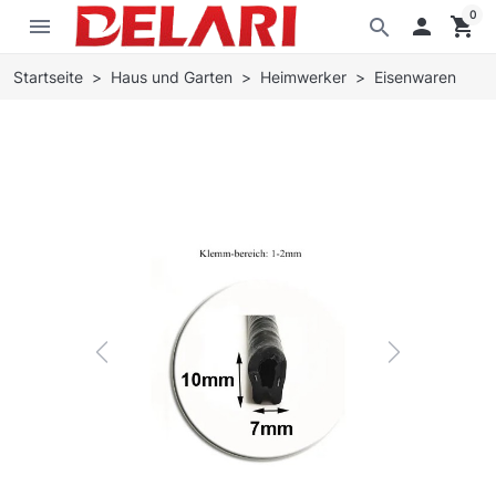
0
menu

shopping_cart
search
Startseite
Haus und Garten
Heimwerker
Eisenwaren
Previous
Next