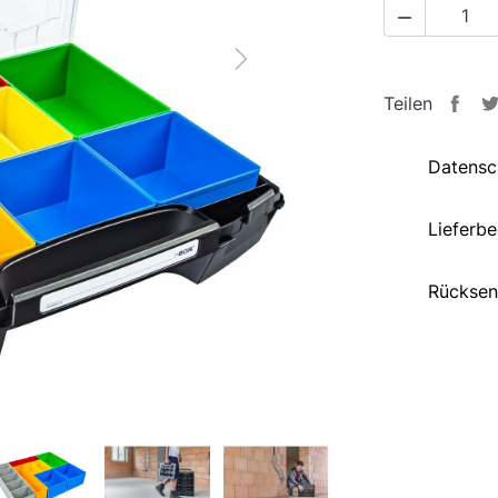

Next
Teilen
Datensc
Lieferb
Rücksen