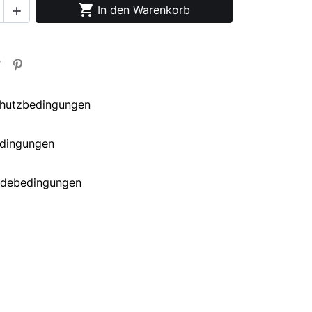

In den Warenkorb

hutzbedingungen
edingungen
debedingungen