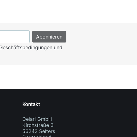
n Geschäftsbedingungen und
Kontakt
Delari GmbH
Kirchstraße 3
56242 Selters