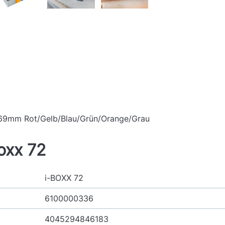
H69mm Rot/Gelb/Blau/Grün/Orange/Grau
oxx 72
i-BOXX 72
6100000336
4045294846183