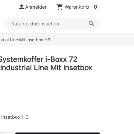

shopping_cart
Anmelden
Warenkorb
0
search
trial Line Mit Insetbox H3
Systemkoffer i-Boxx 72
ndustrial Line Mit Insetbox
s
t Insetbox H3