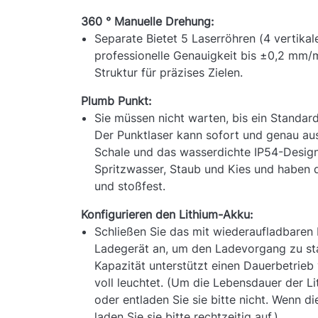
360 ° Manuelle Drehung:
Separate Bietet 5 Laserröhren (4 vertikale 
professionelle Genauigkeit bis ±0,2 mm/m
Struktur für präzises Zielen.
Plumb Punkt:
Sie müssen nicht warten, bis ein Standar
Der Punktlaser kann sofort und genau au
Schale und das wasserdichte IP54-Design
Spritzwasser, Staub und Kies und haben d
und stoßfest.
Konfigurieren den Lithium-Akku:
Schließen Sie das mit wiederaufladbaren 
Ladegerät an, um den Ladevorgang zu star
Kapazität unterstützt einen Dauerbetrieb
voll leuchtet. (Um die Lebensdauer der Li
oder entladen Sie sie bitte nicht. Wenn d
laden Sie sie bitte rechtzeitig auf.)