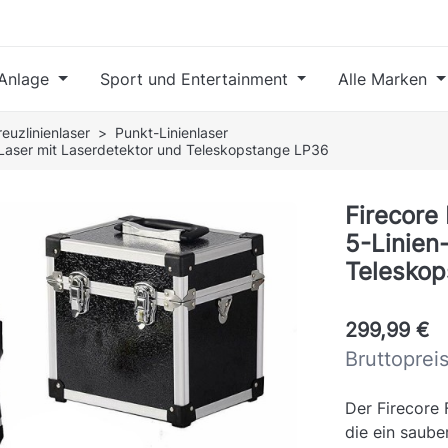
Anlage
Sport und Entertainment
Alle Marken
reuzlinienlaser
Punkt-Linienlaser
n-Laser mit Laserdetektor und Teleskopstange LP36
Firecore 
5-Linien
Telesko
299,99 €
Bruttoprei
Der Firecore 
die ein saube