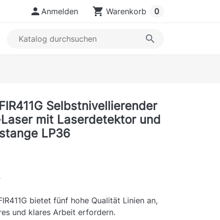

shopping_cart
Anmelden
Warenkorb
0
search
FIR411G Selbstnivellierender
-Laser mit Laserdetektor und
pstange LP36
s
FIR411G bietet fünf hohe Qualität Linien an,
res und klares Arbeit erfordern.