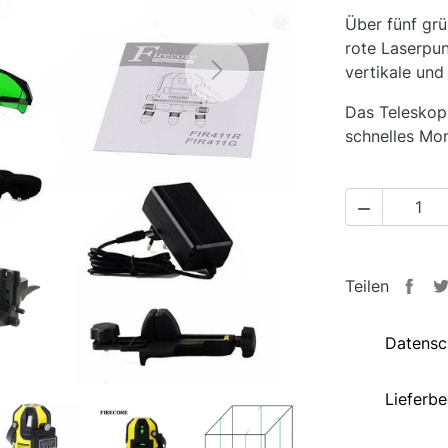
Über fünf grü
rote Laserpun
vertikale und 
Next
Das Teleskop
schnelles Mo

Teilen
Datensc
Lieferb